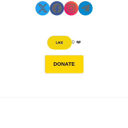
0 ❤️
LIKE
DONATE