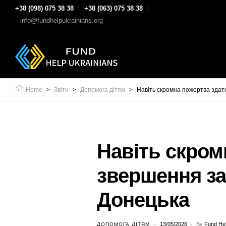
+38 (098) 075 38 38
+38 (063) 075 38 38
info@fundhelpukrainians.org
Home
>
Звіти
>
Допомога дітям
>
Навіть скромна пожертва здатн
Навіть скром
звершення за
Донецька
13/05/2026
By
Fund Hel
ДОПОМОГА ДІТЯМ