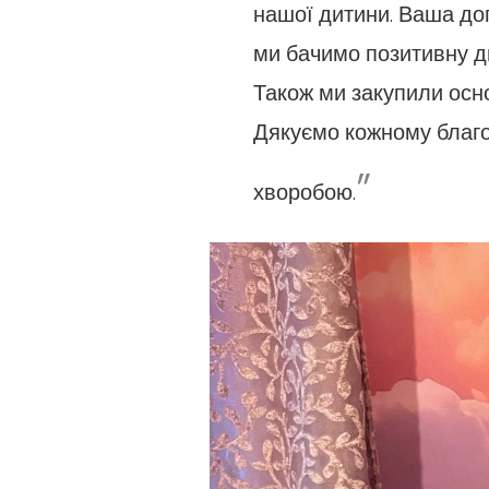
нашої дитини. Ваша доп
ми бачимо позитивну ди
Також ми закупили осно
Дякуємо кожному благод
”
хворобою.