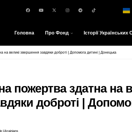
Головна
Про Фонд
Історії Українських
а на великі звершення завдяки доброті | Допомога дитині | Донецька
на пожертва здатна на в
вдяки доброті | Допомог
p Ukrainians