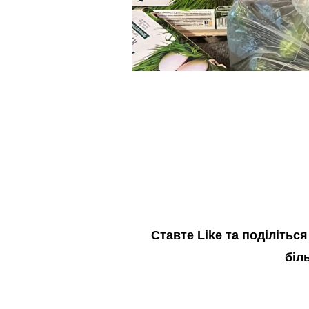
Cтавте Like та поділітьс
біл