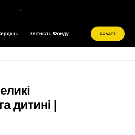
Ukrainian
▼
 Сердець
Звітність Фонду
DONATE
еликі
а дитині |