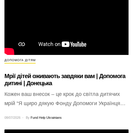
ДОПОМОГА ДІТЯМ
Мрії дітей оживають завдяки вам | Допомога
дитині | Донецька
Кожен ваш внесок – це крок до світла дитячих
мрій “Я щиро дякую Фонду Допомоги Українцям
Компешн Із Лайф та…
08/07/2026
By
Fund Help Ukrainians