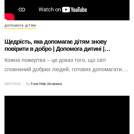
ДОПОМОГА ДІТЯМ
Щедрість, яка допомагає дітям знову
повірити в добро | Допомога дитині |
Донецька
Кожна пожертва – це доказ того, що світ
сповнений добрих людей, готових допомагати.
“Хочемо від усього серця подякувати
09/07/2026
By
Fund Help Ukrainians
Благодійному Фонду…