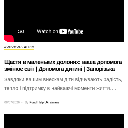
ДОПОМОГА ДІТЯМ
Щастя в маленьких долонях: ваша допомога
змінює світ | Допомога дитині | Запорізька
Завдяки вашим внескам діти відчувають радість,
тепло і підтримку в найважчі моменти життя.
“Доброго дня! Величезне спасибі Фонду
08/07/2026
By
Fund Help Ukrainians
Допомоги Українцям…