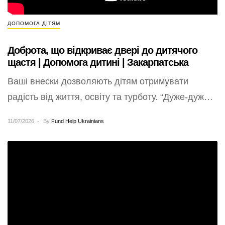
ДОПОМОГА ДІТЯМ
Доброта, що відкриває двері до дитячого
щастя | Допомога дитині | Закарпатська
Ваші внески дозволяють дітям отримувати
радість від життя, освіту та турботу. “Дуже-дуже
дякуємо нашому донору та Благодійному Фонду
11/07/2026
By
Fund Help Ukrainians
Допомоги Українцям…