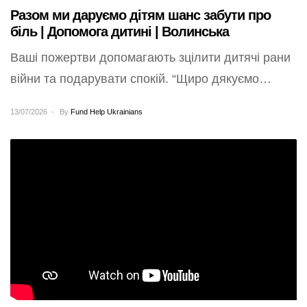
Разом ми даруємо дітям шанс забути про
біль | Допомога дитині | Волинська
Ваші пожертви допомагають зцілити дитячі рани
війни та подарувати спокій. “Щиро дякуємо
Благодійному Фонду Допомоги Українцям
13/07/2026
By
Fund Help Ukrainians
Компешин із Лайф і…