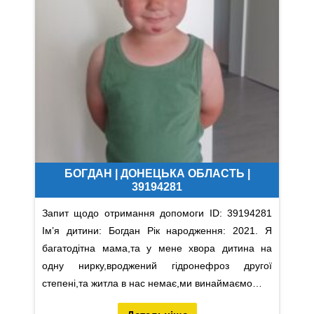
БОГДАН | ДОНЕЦЬКА ОБЛАСТЬ |
39194281
Запит щодо отримання допомоги ID: 39194281
Імʼя дитини: Богдан Рік народження: 2021. Я
багатодітна мама,та у мене хвора дитина на
одну нирку,вроджений гідронефроз другої
степені,та житла в нас немає,ми винаймаємо…