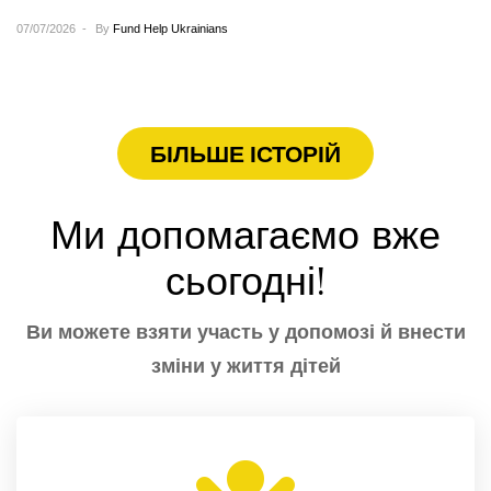
полюбляє спорт. Займається боксом, коли є
07/07/2026
By
Fund Help Ukrainians
вільний час додатково…
БІЛЬШЕ ІСТОРІЙ
Ми допомагаємо вже
сьогодні!
Ви можете взяти участь у допомозі й внести
зміни у життя дітей