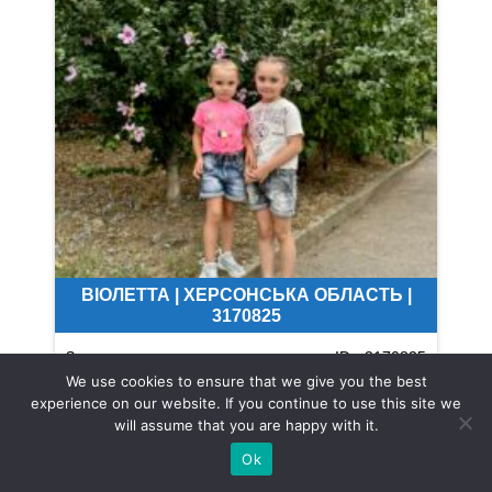
ВІОЛЕТТА | ХЕРСОНСЬКА ОБЛАСТЬ |
3170825
Запит щодо отримання допомоги ID: 3170825
We use cookies to ensure that we give you the best
Імʼя дитини: Віолетта Рік народження: 2018.
experience on our website. If you continue to use this site we
Доброго дня. Я мама Віолетти 6,5 років та
will assume that you are happy with it.
Ангеліни 3,5 роки. Ми переселенці з міста
Ok
Херсон,вимушені були покинути…