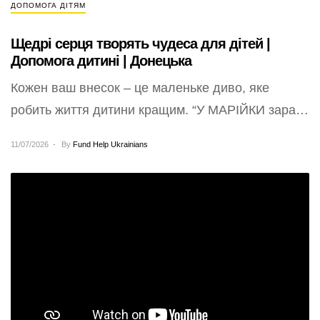
ДОПОМОГА ДІТЯМ
Щедрі серця творять чудеса для дітей |
Допомога дитині | Донецька
Кожен ваш внесок – це маленьке диво, яке
робить життя дитини кращим. “У МАРІЙКИ зараз
канікули. Вона читає, гуляє з…
11/07/2026
By
Fund Help Ukrainians