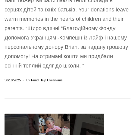
Ваші пожертви залишають теплі спогади в
серцях дітей та їхніх батьків. Your donations leave
warm memories in the hearts of children and their
parents. “Щиро вдячні “Благодійному Фонду
Допомога Українцям -Компешн із Лайф і нашому
персональному донору Brian, за надану грошову
допомогу! На отримані кошти ми придбали
осінній теплий одяг до школи. ”
30/10/2025
By
Fund Help Ukrainians