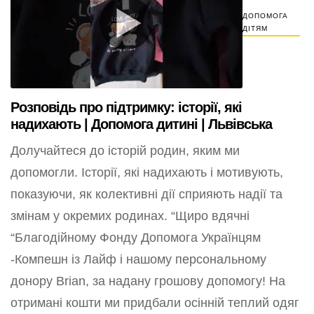
ДОПОМОГА
ДІТЯМ
Розповідь про підтримку: історії, які
надихають | Допомога дитині | Львівська
Долучайтеся до історій родин, яким ми
допомогли. Історії, які надихають і мотивують,
показуючи, як колективні дії сприяють надії та
змінам у окремих родинах. “Щиро вдячні
“Благодійному Фонду Допомога Українцям
-Компешн із Лайф і нашому персональному
донору Brian, за надану грошову допомогу! На
отримані кошти ми придбали осінній теплий одяг