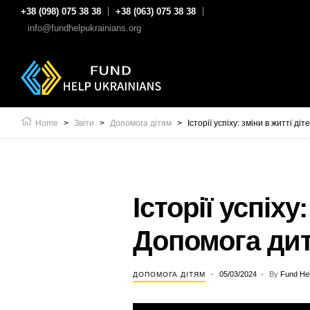
+38 (098) 075 38 38
+38 (063) 075 38 38
info@fundhelpukrainians.org
Home
>
Звіти
>
Допомога дітям
>
Історії успіху: зміни в житті д
Історії успіху
Допомога дит
05/03/2024
By
Fund Hel
ДОПОМОГА ДІТЯМ