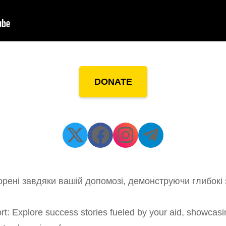
DONATE
творені завдяки вашій допомозі, демонструючи глибокі
rt: Explore success stories fueled by your aid, showca