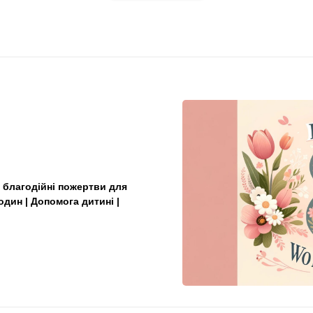
N
E
X
 благодійні пожертви для
T
С
один | Допомога дитині |
ь
о
г
о
д
н
і