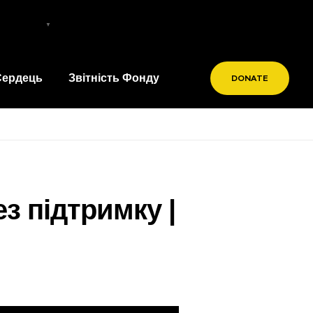
Ukrainian
▼
 Сердець
Звітність Фонду
DONATE
ез підтримку |