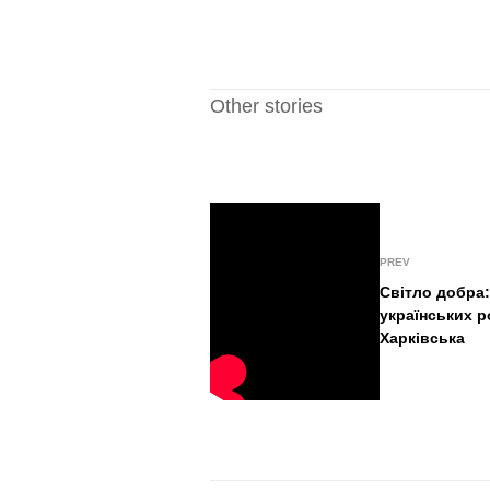
Other stories
PREV
Світло добра:
українських р
Харківська