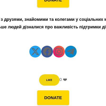
DONATE
я з друзями, знайомими та колегами у соціальних
ьше людей дізналися про важливість підтримки ді
0 ❤️
LIKE
DONATE